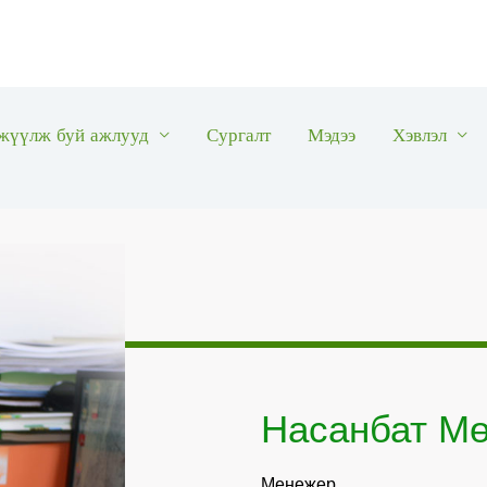
жүүлж буй ажлууд
Сургалт
Мэдээ
Хэвлэл
Насанбат Мө
Менежер