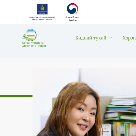
Skip
to
content
Бидний тухай
Хэрэг
Korea-Mongolia
Greenbelt Project