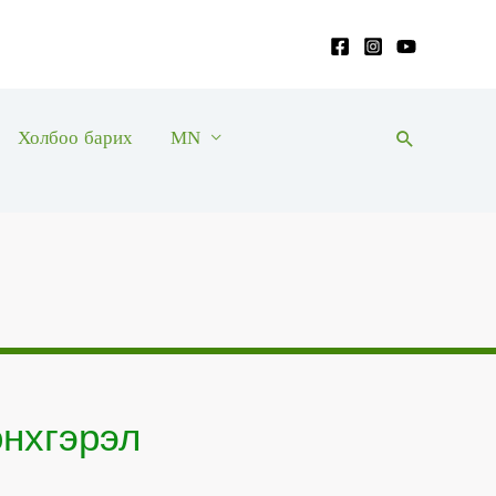
Холбоо барих
MN
Search
нхгэрэл