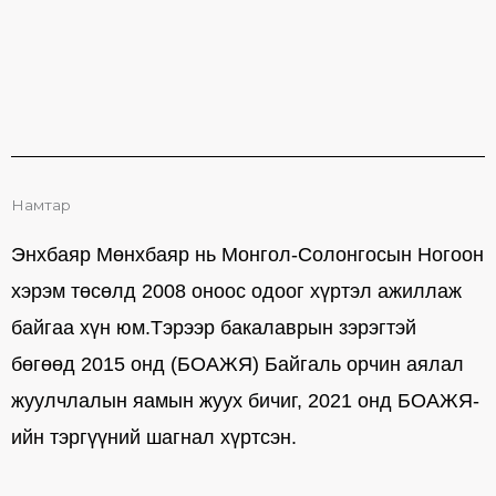
Намтар
Энхбаяр Мөнхбаяр нь Монгол-Солонгосын Ногоон
хэрэм төсөлд 2008 оноос одоог хүртэл ажиллаж
байгаа хүн юм.Тэрээр бакалаврын зэрэгтэй
бөгөөд 2015 онд (БОАЖЯ) Байгаль орчин аялал
жуулчлалын яамын жуух бичиг, 2021 онд БОАЖЯ-
ийн тэргүүний шагнал хүртсэн.