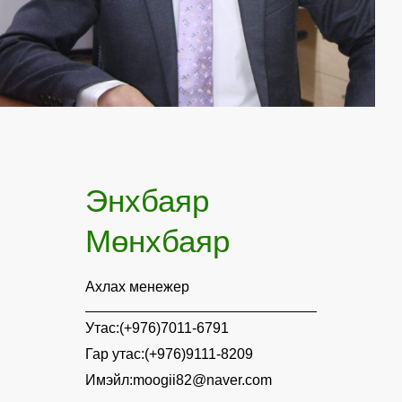
Энхбаяр
Мөнхбаяр
Ахлах менежер
Утас:(+976)7011-6791
Гар утас:(+976)9111-8209
Имэйл:moogii82@naver.com