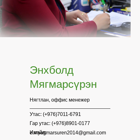
Энхболд
Мягмарсүрэн
Нягтлан, оффис менежер
Утас: (+976)7011-6791
Гар утас: (+976)8901-0177
Имэйл: e.myagmarsuren2014@gmail.com