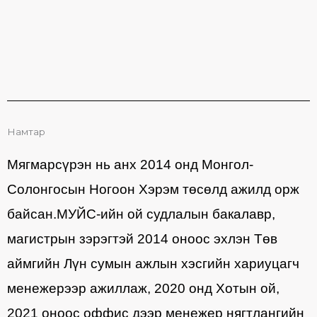
Намтар
Мягмарсүрэн нь анх 2014 онд Монгол-
Солонгосын Ногоон Хэрэм төсөлд ажилд орж
байсан.МУЙС-ийн ой судлалын бакалавр,
магистрын зэрэгтэй 2014 оноос эхлэн Төв
аймгийн Лүн сумын ажлын хэсгийн хариуцагч
менежерээр ажиллаж, 2020 онд Хотын ой,
2021 оноос оффис дээр менежер нягтлангийн