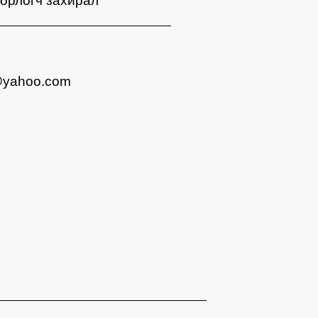
орлогч захирал
@yahoo.com