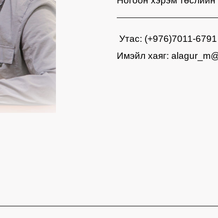
Ногоон хэрэм төслийн 
Утас: (+976)7011-6791
Имэйл хаяг: alagur_m