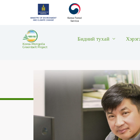
Skip
to
content
Бидний тухай
Хэрэг
Korea-Mongolia
Greenbelt Project