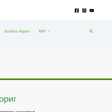
Холбоо барих
MN
Search
ориг