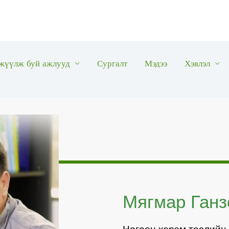
жүүлж буй ажлууд
Сургалт
Мэдээ
Хэвлэл
Мягмар Ганз